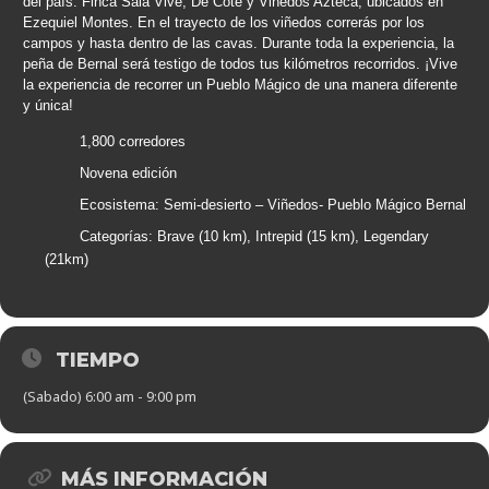
del país: Finca Sala Vive, De Cote y Viñedos Azteca, ubicados en
Ezequiel Montes. En el trayecto de los viñedos correrás por los
campos y hasta dentro de las cavas. Durante toda la experiencia, la
peña de Bernal será testigo de todos tus kilómetros recorridos. ¡Vive
la experiencia de recorrer un Pueblo Mágico de una manera diferente
y única!
1,800 corredores
Novena edición
Ecosistema: Semi-desierto – Viñedos- Pueblo Mágico Bernal
Categorías: Brave (10 km), Intrepid (15 km), Legendary
(21km)
TIEMPO
(Sabado) 6:00 am - 9:00 pm
MÁS INFORMACIÓN