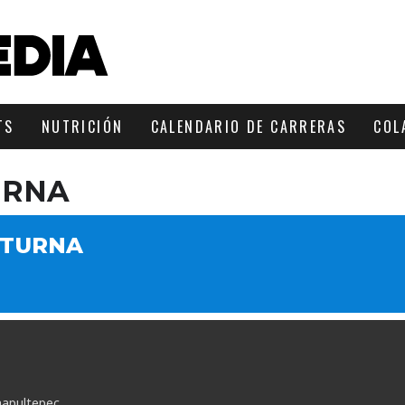
TS
NUTRICIÓN
CALENDARIO DE CARRERAS
COL
URNA
CTURNA
apultepec.