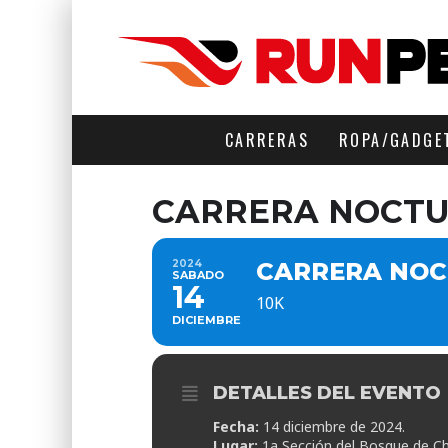
CARRERAS
ROPA/GADGE
CARRERA NOCT
2024
CARRERA NO
SABADO
14
10K
DICIEMBRE
DETALLES DEL EVENTO
Fecha:
14 diciembre de 2024.
Lugar:
1a Sección del Bosque de Ch