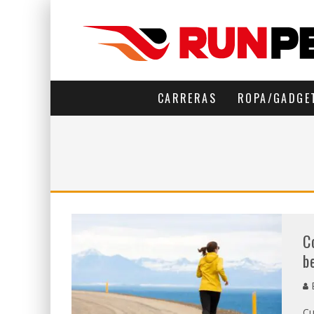
CARRERAS
ROPA/GADGE
C
b
E
Cu