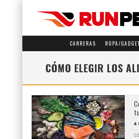
CARRERAS
ROPA/GADGE
CÓMO ELEGIR LOS A
C
t
E
Có