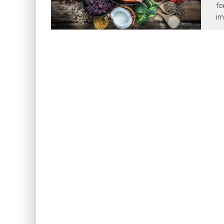
fo
im