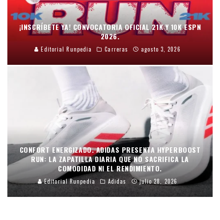
¡INSCRÍBETE YA! CONVOCATORIA OFICIAL 21K Y 10K ESPN
2026.
Editorial Runpedia
Carreras
agosto 3, 2026
CONFORT ENERGIZADO. ADIDAS PRESENTA HYPERBOOST
RUN: LA ZAPATILLA DIARIA QUE NO SACRIFICA LA
COMODIDAD NI EL RENDIMIENTO.
Editorial Runpedia
Adidas
julio 28, 2026