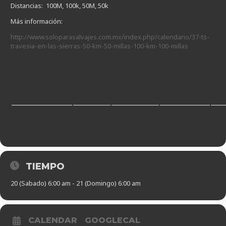
Distancias: 100M, 100k, 50M, 50k
Más información:
http://www.soloparasalvajes.com.mx/index.php/calendario/37-ts-
travesia-en-las-sierras-50-km-50-millas-100-km-100-millas
TIEMPO
20 (Sabado) 6:00 am - 21 (Domingo) 6:00 am
CALENDAR
GOOGLECAL