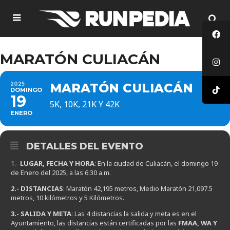
MARATÓN CULIACÁN
2025
MARATÓN CULIACÁN
DOMINGO
19
5K, 10K, 21K Y 42K
ENERO
DETALLES DEL EVENTO
1.-
LUGAR, FECHA Y HORA
: En la ciudad de Culiacán, el domingo 19
de Enero del 2025, a las 6:30 a.m.
2.- DISTANCIAS
: Maratón 42,195 metros, Medio Maratón 21,097.5
metros, 10 kilómetros y 5 Kilómetros.
3.- SALIDA Y META
: Las 4 distancias la salida y meta es en el
Ayuntamiento, las distancias están certificadas por las
FMAA, WA Y