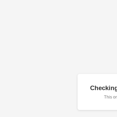
Checkin
This o