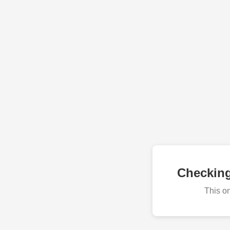
Checkin
This o